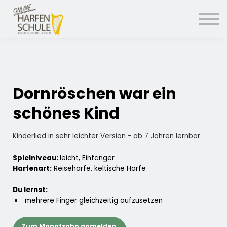
14 Tage kostenlos testen
Einloggen
Dornröschen war ein
schönes Kind
Kinderlied in sehr leichter Version - ab 7 Jahren lernbar.
Spielniveau:
leicht, Einfänger
Harfenart:
Reiseharfe, keltische Harfe
Du lernst:
mehrere Finger gleichzeitig aufzusetzen
Zum Monatsabo anmelden