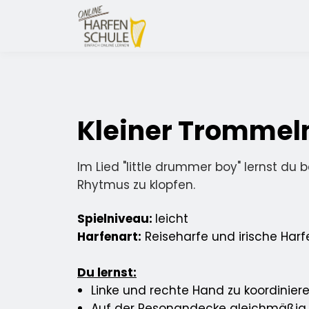
Kleiner Tromme
Im Lied "little drummer boy" lernst du 
Rhytmus zu klopfen.
Spielniveau:
leicht
Harfenart:
Reiseharfe und irische Harf
Du lernst:
Linke und rechte Hand zu koordinier
Auf der Resonandecke gleichmäßig 