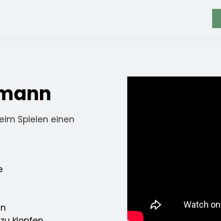
lmann
beim Spielen einen
e
en
zu klopfen